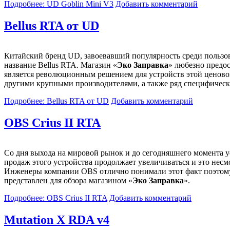
Подробнее: UD Goblin Mini V3
Добавить комментарий
Bellus RTA от UD
Китайский бренд UD, завоевавший популярность среди пользо
название Bellus RTA. Магазин «
Эко Заправка
» любезно предос
является революционным решением для устройств этой ценовой
другими крупными производителями, а также ряд специфическ
Подробнее: Bellus RTA от UD
Добавить комментарий
OBS Crius II RTA
Со дня выхода на мировой рынок и до сегодняшнего момента ус
продаж этого устройства продолжает увеличиваться и это несмо
Инженеры компании OBS отлично понимали этот факт поэтому о
представлен для обзора магазином «
Эко Заправка
».
Подробнее: OBS Crius II RTA
Добавить комментарий
Mutation X RDA v4