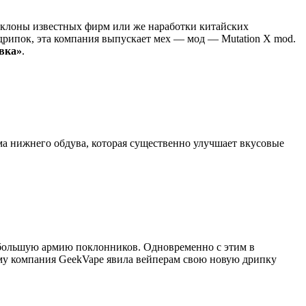
 клоны известных фирм или же наработки китайских
дрипок, эта компания выпускает мех — мод — Mutation X mod.
вка»
.
ма нижнего обдува, которая существенно улучшает вкусовые
ь большую армию поклонников. Одновременно с этим в
ому компания GeekVape явила вейперам свою новую дрипку