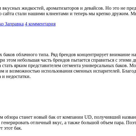
и вкусных жидкостей, ароматизаторов и девайсов. Но это не пре
о сайта стали нашими клиентами и теперь мы крепко дружим. Мы
ко Заправка
4 комментария
баков облачного типа. Ряд брендов концентрирует внимание на 
ри этом небольшая часть брендов пытается справиться с этими
а стать ярким представителем сегмента универсальных баков. Мо
ком и возможностью использования сменных испарителей. Благ
 и недостатки.
ом обзора станет новый бак от компании UD, получивший назван
х генерировать отличный вкус, а также большой объем пара. По
т этот бак.