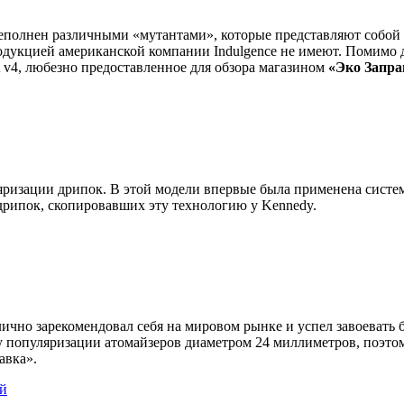
еполнен различными «мутантами», которые представляют собой
одукцией американской компании Indulgence не имеют. Помимо 
A v4, любезно предоставленное для обзора магазином
«Эко Запра
ляризации дрипок. В этой модели впервые была применена систе
 дрипок, скопировавших эту технологию у Kennedy.
тлично зарекомендовал себя на мировом рынке и успел завоеват
ну популяризации атомайзеров диаметром 24 миллиметров, поэт
авка».
й