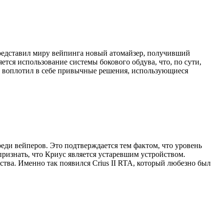
редставил миру вейпинга новый атомайзер, получивший
ется использование системы бокового обдува, что, по сути,
н воплотил в себе привычные решения, использующиеся
еди вейперов. Это подтверждается тем фактом, что уровень
 признать, что Криус является устаревшим устройством.
тва. Именно так появился Crius II RTA, который любезно был