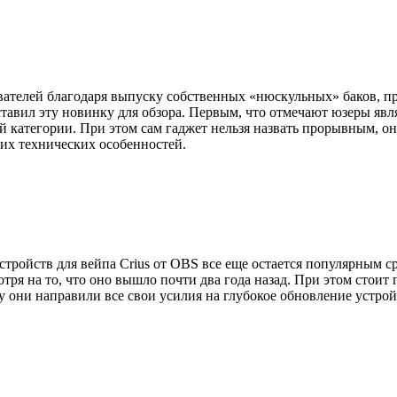
вателей благодаря выпуску собственных «нюскульных» баков, п
тавил эту новинку для обзора. Первым, что отмечают юзеры явля
 категории. При этом сам гаджет нельзя назвать прорывным, о
их технических особенностей.
тройств для вейпа Crius от OBS все еще остается популярным ср
тря на то, что оно вышло почти два года назад. При этом стоит
ни направили все свои усилия на глубокое обновление устройс